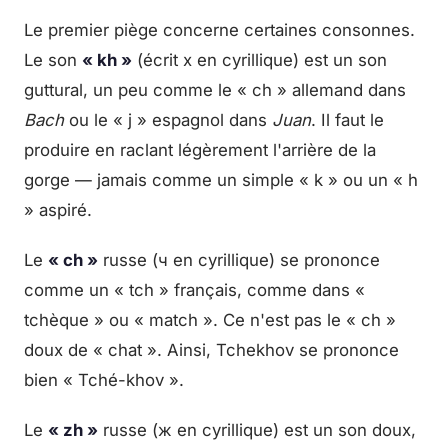
Le premier piège concerne certaines consonnes.
Le son
« kh »
(écrit х en cyrillique) est un son
guttural, un peu comme le « ch » allemand dans
Bach
ou le « j » espagnol dans
Juan
. Il faut le
produire en raclant légèrement l'arrière de la
gorge — jamais comme un simple « k » ou un « h
» aspiré.
Le
« ch »
russe (ч en cyrillique) se prononce
comme un « tch » français, comme dans «
tchèque » ou « match ». Ce n'est pas le « ch »
doux de « chat ». Ainsi, Tchekhov se prononce
bien « Tché-khov ».
Le
« zh »
russe (ж en cyrillique) est un son doux,