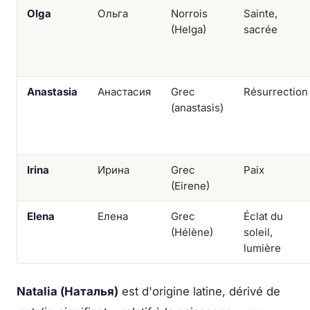
Olga
Ольга
Norrois
Sainte,
(Helga)
sacrée
Anastasia
Анастасия
Grec
Résurrection
(anastasis)
Irina
Ирина
Grec
Paix
(Eirene)
Elena
Елена
Grec
Éclat du
(Hélène)
soleil,
lumière
Natalia (Наталья)
est d'origine latine, dérivé de