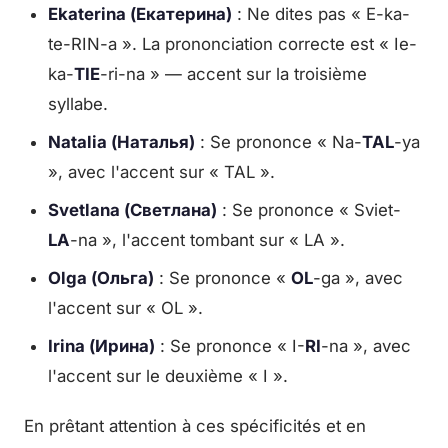
Ekaterina (Екатерина)
: Ne dites pas « E-ka-
te-RIN-a ». La prononciation correcte est « Ie-
ka-
TIE
-ri-na » — accent sur la troisième
syllabe.
Natalia (Наталья)
: Se prononce « Na-
TAL
-ya
», avec l'accent sur « TAL ».
Svetlana (Светлана)
: Se prononce « Sviet-
LA
-na », l'accent tombant sur « LA ».
Olga (Ольга)
: Se prononce «
OL
-ga », avec
l'accent sur « OL ».
Irina (Ирина)
: Se prononce « I-
RI
-na », avec
l'accent sur le deuxième « I ».
En prêtant attention à ces spécificités et en