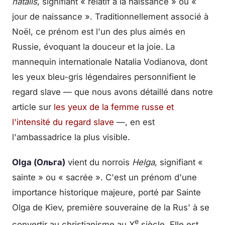
natalis
, signifiant « relatif à la naissance » ou «
jour de naissance ». Traditionnellement associé à
Noël, ce prénom est l'un des plus aimés en
Russie, évoquant la douceur et la joie. La
mannequin internationale Natalia Vodianova, dont
les yeux bleu-gris légendaires personnifient le
regard slave — que nous avons détaillé dans notre
article sur
les yeux de la femme russe et
l'intensité du regard slave
—, en est
l'ambassadrice la plus visible.
Olga (Ольга)
vient du norrois
Helga
, signifiant «
sainte » ou « sacrée ». C'est un prénom d'une
importance historique majeure, porté par Sainte
Olga de Kiev, première souveraine de la Rus' à se
e
convertir au christianisme au X
siècle. Elle est