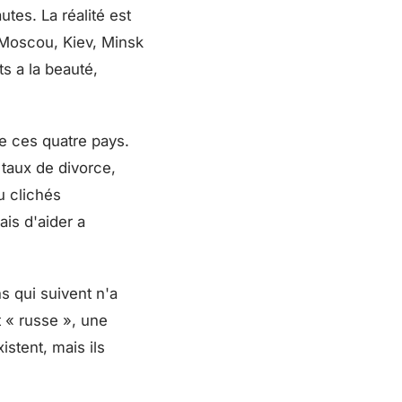
es. La réalité est
 Moscou, Kiev, Minsk
ts a la beauté,
e ces quatre pays.
 taux de divorce,
u clichés
ais d'aider a
s qui suivent n'a
 « russe », une
istent, mais ils