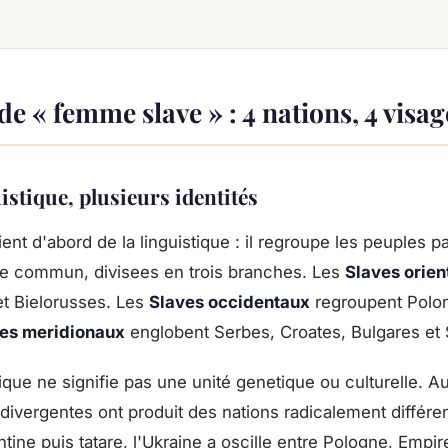
de « femme slave » : 4 nations, 4 visag
istique, plusieurs identités
ent d'abord de la linguistique : il regroupe les peuples p
ve commun, divisees en trois branches. Les
Slaves orien
et Bielorusses. Les
Slaves occidentaux
regroupent Polon
es meridionaux
englobent Serbes, Croates, Bulgares et
tique ne signifie pas une unité genetique ou culturelle. A
 divergentes ont produit des nations radicalement différen
tine puis tatare, l'Ukraine a oscille entre Pologne, Empi