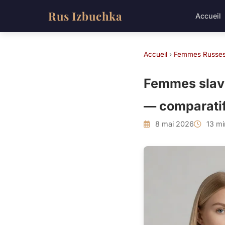
Rus Izbuchka
Accueil
Accueil
›
Femmes Russe
Femmes slave
— comparati
8 mai 2026
13 mi