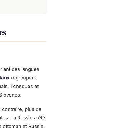
es
arlant des langues
taux
regroupent
ais, Tcheques et
 Slovenes.
u contraire, plus de
tes : la Russie a été
re ottoman et Russie,