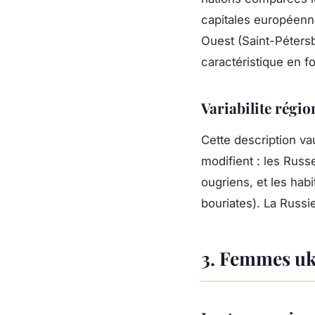
capitales européenn
Ouest (Saint-Péters
caractéristique en 
Variabilite régio
Cette description vau
modifient : les Russe
ougriens, et les hab
bouriates). La Russi
3. Femmes ukr