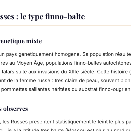
ses : le type finno-balte
genetique mixte
 un pays genetiquement homogene. Sa population résult
gres au Moyen Âge, populations finno-baltes autochtone
 tatars suite aux invasions du XIIIe siècle. Cette histoir
nt de la femme russe : très claire de peau, souvent blo
s pommettes saillantes héritées du substrat finno-ougrien
s observes
, les Russes presentent statistiquement le teint le plus p
i, lie a la latitude très haute (Moscou est plus au nord q